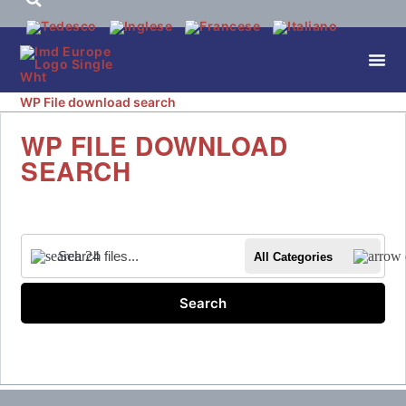
WP File download search
WP FILE DOWNLOAD
SEARCH
All Categories
Search